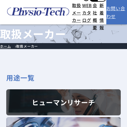
取扱
WEB
会
新
お問い合
メー
カタ
社
着
わせ
カー
ログ
概
情
要
報
取扱メーカー
ホーム
取扱メーカー
用途一覧
ヒューマンリサーチ