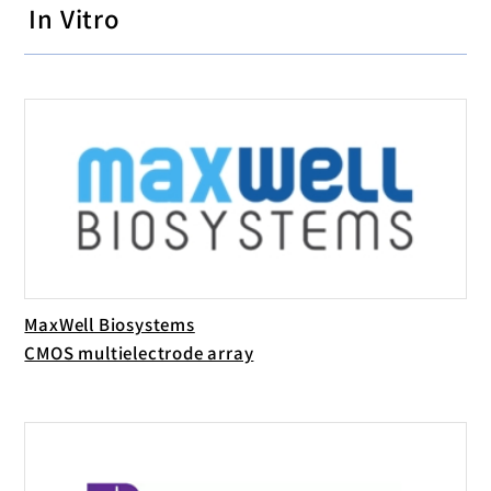
In Vitro
MaxWell Biosystems
CMOS multielectrode array