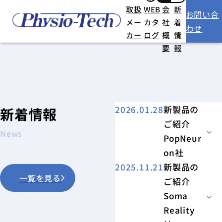
その他最新の基礎医学研究機器を取り扱います。
取扱
WEB
会
新
研究に合った製品のご提案・サポート・総合的なシステム構築など、ご相談ください。
お問い合
メー
カタ
社
着
わせ
カー
ログ
概
情
要
報
2026.01.28
新製品の
新着情報
ご紹介
News
PopNeur
on社
2025.11.21
新製品の
一覧を見る
ご紹介
Soma
Reality