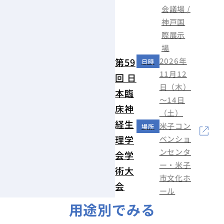
会議場 /
神戸国
際展示
場
第59
2026年
日時
11月12
回 日
日（木）
本臨
～14日
床神
（土）
経生
米子コン
場所
理学
ベンショ
ンセンタ
会学
ー・米子
術大
市文化ホ
会
ール
用途別でみる