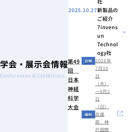
社
2025.10.27
新製品の
ご紹介
7invens
un
Technol
ogy社
第49
2026年
学会・展示会情報
日時
7月30
回
Conferences & Exhibitions
日
日本
（木）
神経
～8月2
科学
日
大会
（日）
兵庫
場所
県 神
戸国際