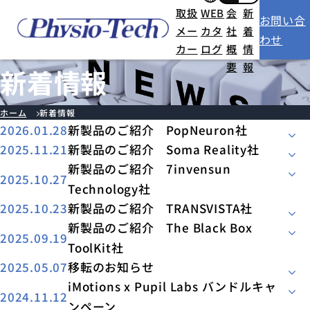
取扱
WEB
会
新
お問い合
メー
カタ
社
着
わせ
カー
ログ
概
情
要
報
新着情報
ホーム
新着情報
2026.01.28
新製品のご紹介 PopNeuron社
2025.11.21
新製品のご紹介 Soma Reality社
新製品のご紹介 7invensun
2025.10.27
Technology社
2025.10.23
新製品のご紹介 TRANSVISTA社
新製品のご紹介 The Black Box
2025.09.19
ToolKit社
2025.05.07
移転のお知らせ
iMotions x Pupil Labs バンドルキャ
2024.11.12
ンペーン